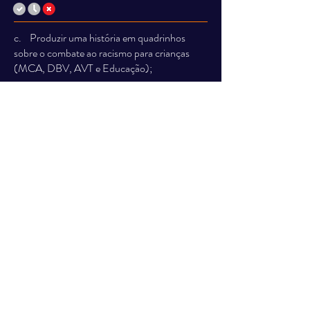
c. Produzir uma história em quadrinhos
sobre o combate ao racismo para crianças
(MCA, DBV, AVT e Educação);
d. Criar vídeos virais de conscientização
sobre o racismo.