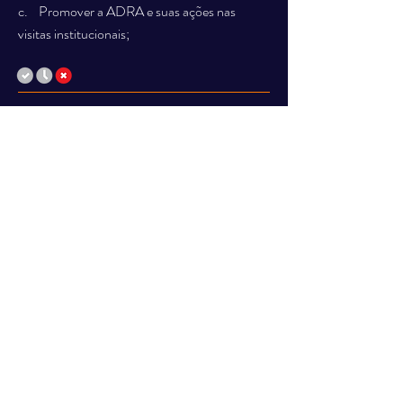
c. Promover a ADRA e suas ações nas
visitas institucionais;
d. Produzir um artigo sobre o impacto da
liberdade religiosa nas ações humanitárias.