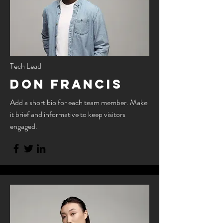
Tech Lead
Don Francis
Add a short bio for each team member. Make
it brief and informative to keep visitors
engaged.