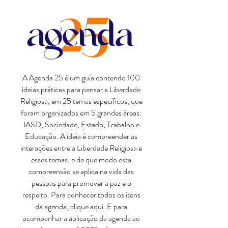
EC, com a carga horária correspondente
acompanhar o cumprimento da agenda
à participação nas palestras gerais
ao longo do tempo até 2025, é só
(youtube) e painéis (zoom).
acessar a página AGENDA 25.
A Agenda 25 é um guia contendo 100
ideias práticas para pensar a Liberdade
Religiosa, em 25 temas específicos, que
foram organizados em 5 grandes áreas:
IASD, Sociedade, Estado, Trabalho e
Educação. A ideia é compreender as
interações entre a Liberdade Religiosa e
esses temas, e de que modo esta
compreensão se aplica na vida das
pessoas para promover a paz e o
respeito. Para conhecer todos os itens
da agenda, clique aqui. E para
acompanhar a aplicação da agenda ao