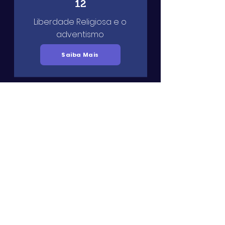
12
Liberdade Religiosa e o
adventismo
Saiba Mais
13
Liberdade Religiosa e Ellen
White
Saiba Mais