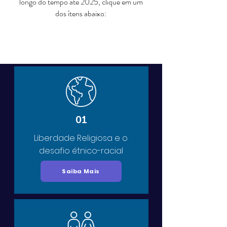
longo do tempo até 2025, clique em um
dos ítens abaixo:
01
Liberdade Religiosa e o
desafio étnico-racial
Saiba Mais