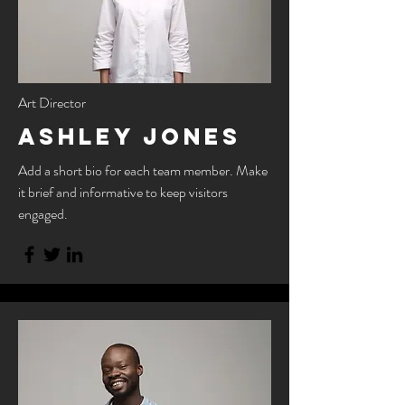
Art Director
Ashley Jones
Add a short bio for each team member. Make
it brief and informative to keep visitors
engaged.